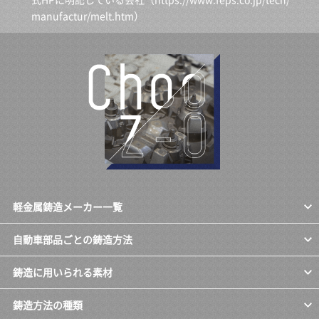
manufactur/melt.htm
）
軽金属鋳造メーカー一覧
自動車部品ごとの鋳造方法
鋳造に用いられる素材
鋳造方法の種類