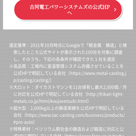
古河電工パワーシステムズの公式HP
へ
選定基準：2021年10月時点にGoogleで「軽金属 鋳造」と検
索したところ公式サイトが表示された100社を対象に調査
し、そのうち、下記の各条件が確認できた１社を選定
※高品質：工場内に室温管理システム完備させていることを
公式HPで明記している会社（
https://www.metal-casting.j
p/casting/casting/
）
※大ロット：ダイカストマシンを11台保有し最大2,000個／月
に対応を公式HPで明記している会社（
http://hikari-light-
metals.co.jp/html/koujosetsubi.html
）
※超大型：2,000kg以上の鋳造実績を公式HPで明記している
会社（
https://www.tac-casting.com/business/products/
#pro-auto
）
※特殊素材：ベリリウム銅合金の鋳造および鍛造に対応と公
式HPに明記している会社（
https://www.feps.co.jp/tech/