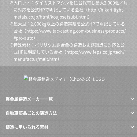
※大ロット：ダイカストマシンを11台保有し最大2,000個／月
に対応を公式HPで明記している会社（
http://hikari-light-
metals.co.jp/html/koujosetsubi.html
）
※超大型：2,000kg以上の鋳造実績を公式HPで明記している
会社（
https://www.tac-casting.com/business/products/
#pro-auto
）
※特殊素材：ベリリウム銅合金の鋳造および鍛造に対応と公
式HPに明記している会社（
https://www.feps.co.jp/tech/
manufactur/melt.htm
）
軽金属鋳造メーカー一覧
自動車部品ごとの鋳造方法
鋳造に用いられる素材