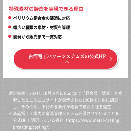
特殊素材の鋳造を実現できる理由
ベリリウム銅合金の鋳造に対応
幅広い種類の素材・材質を管理
開発から販売まで一貫対応
古河電工パワーシステムズの公式HP
へ
選定基準：2021年10月時点にGoogleで「軽金属 鋳造」と検
索したところ公式サイトが表示された100社を対象に調査
し、そのうち、下記の各条件が確認できた１社を選定
※高品質：工場内に室温管理システム完備させていることを
公式HPで明記している会社（
https://www.metal-casting.j
p/casting/casting/
）