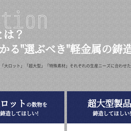
とは？
分かる"選ぶべき"軽金属の鋳
」「大ロット」「超大型」「特殊素材」それぞれの生産ニーズに合わせ
ロット
超大型製
の数物を
鋳造してほしい!
鋳造してほしい!