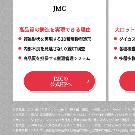
JMC
高品質の鋳造を実現できる理由
大ロット
複雑形状を実現する3D積層砂型造形
ダイカス
内部不良を見逃さないX線CT検査
各種検
高品質を担保する室温管理システム
多種多
JMCの
公式HPへ
選定基準：2021年10月時点にGoogleで「軽金属 鋳造」と検索したところ公式サイ
※高品質：工場内に室温管理システム完備させていることを公式HPで明記している会社（
※大ロット：ダイカストマシンを11台保有し最大2,000個／月に対応を公式HPで明記して
※超大型：2,000kg以上の鋳造実績を公式HPで明記している会社（
https://www.tac-cast
※特殊素材：ベリリウム銅合金の鋳造および鍛造に対応と公式HPに明記している会社（
ht