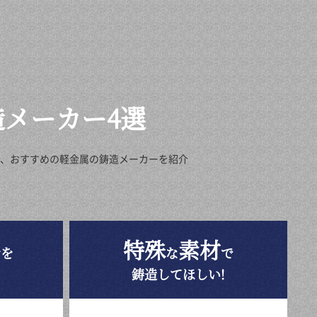
造メーカー4選
た、おすすめの軽金属の鋳造メーカーを紹介
品
特殊
素材
を
な
で
鋳造してほしい!