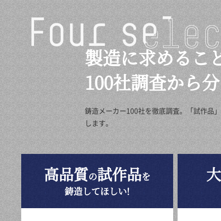
製造に求めるこ
100社調査から
鋳造メーカー100社を徹底調査。「試作品
します。
高品質
試作品
大
の
を
鋳造してほしい!