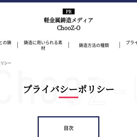
軽金属鋳造メディア
ChooZ-O
との鋳
鋳造に用いられる素
プラ
鋳造方法の種類
材
ポリシー
プライバシーポリシー