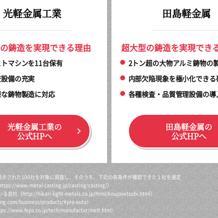
光軽金属工業
田島軽金属
の鋳造を実現できる理由
超大型の鋳造を実現でき
トマシンを11台保有
2トン超の大物アルミ鋳物の
査設備の充実
内部欠陥現象を極小化できる
様な鋳物製造に対応
各種検査・品質管理設備の導
光軽金属工業の
田島軽金属の
公式HPへ
公式HPへ
トが表示された100社を対象に調査し、そのうち、下記の各条件が確認できた１社を選定
https://www.metal-casting.jp/casting/casting/
）
いる会社（
http://hikari-light-metals.co.jp/html/koujosetsubi.html
）
ing.com/business/products/#pro-auto
）
tps://www.feps.co.jp/tech/manufactur/melt.htm
）