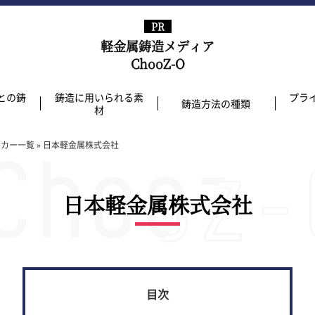
軽金属鋳造メディア
ChooZ-O
との鋳
鋳造に用いられる素
プラ
鋳造方法の種類
材
ーカー一覧
»
日本軽金属株式会社
日本軽金属株式会社