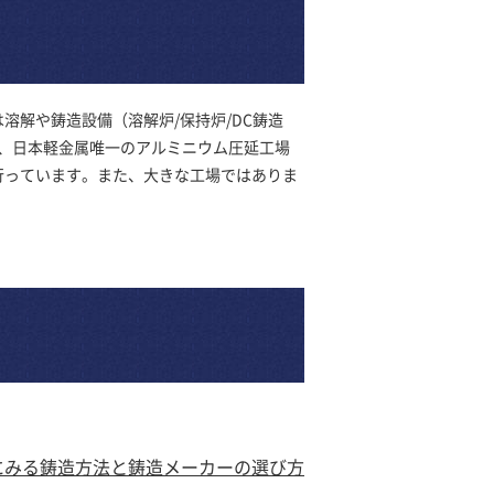
解や鋳造設備（溶解炉/保持炉/DC鋳造
る、日本軽金属唯一のアルミニウム圧延工場
行っています。また、大きな工場ではありま
。
にみる鋳造方法と
鋳造メーカーの選び方