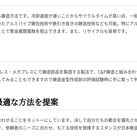
る鋳造方法です。冷却速度が速いことからサイクルタイムが高い点、一
いたアルミパイプ鋳包技術や鉄引き抜きの鋳造技術なども可能。特にア
ことで胃金属間電蝕を阻止できます。また、リサイクルも容易です。
レス・メガプレスにて鋳造部品を製造する製法で、C&F鋳造と組み合
してみることもできますので鋳造金型作成前の評価試験時に手に取って
最適な方法を提案
合わせることをモットーにしています。決して自分たちの都合を優先さ
で、依頼者のニーズに合わせ、もてる技術を発揮するスタンスが日本軽
。