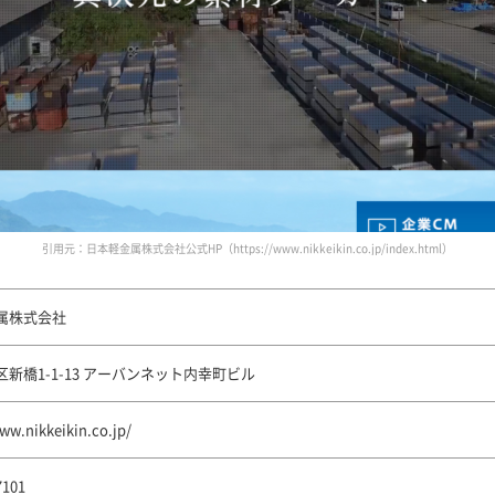
引用元：日本軽金属株式会社公式HP（https://www.nikkeikin.co.jp/index.html）
属株式会社
新橋1-1-13 アーバンネット内幸町ビル
ww.nikkeikin.co.jp/
7101