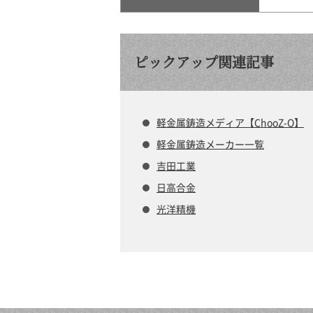
ピックアップ関連記事
軽金属鋳造メディア【ChooZ-O】
軽金属鋳造メーカー一覧
吉田工業
日高合金
光洋精機