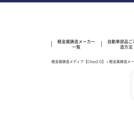
軽金属鋳造メーカー
自動車部品ご
一覧
造方法
軽金属鋳造メディア【ChooZ-O】
»
軽金属鋳造メ