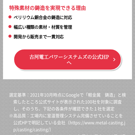
特殊素材の鋳造を実現できる理由
ベリリウム銅合金の鋳造に対応
幅広い種類の素材・材質を管理
開発から販売まで一貫対応
古河電工パワーシステムズの公式HP
へ
選定基準：2021年10月時点にGoogleで「軽金属 鋳造」と検
索したところ公式サイトが表示された100社を対象に調査
し、そのうち、下記の各条件が確認できた１社を選定
※高品質：工場内に室温管理システム完備させていることを
公式HPで明記している会社（
https://www.metal-casting.j
p/casting/casting/
）