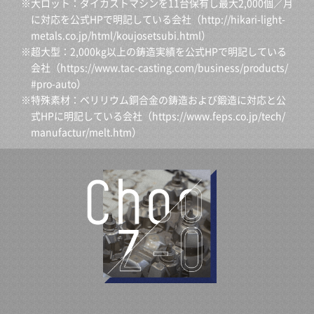
※大ロット：ダイカストマシンを11台保有し最大2,000個／月
に対応を公式HPで明記している会社（
http://hikari-light-
metals.co.jp/html/koujosetsubi.html
）
※超大型：2,000kg以上の鋳造実績を公式HPで明記している
会社（
https://www.tac-casting.com/business/products/
#pro-auto
）
※特殊素材：ベリリウム銅合金の鋳造および鍛造に対応と公
式HPに明記している会社（
https://www.feps.co.jp/tech/
manufactur/melt.htm
）