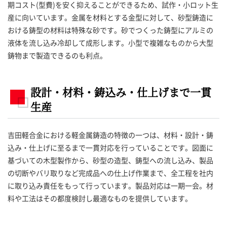
期コスト(型費)を安く抑えることができるため、試作・小ロット生
産に向いています。金属を材料とする金型に対して、砂型鋳造に
おける鋳型の材料は特殊な砂です。砂でつくった鋳型にアルミの
液体を流し込み冷却して成形します。小型で複雑なものから大型
鋳物まで製造できるのも利点。
設計・材料・鋳込み・仕上げまで一貫
生産
吉田軽合金における軽金属鋳造の特徴の一つは、材料・設計・鋳
込み・仕上げに至るまで一貫対応を行っていることです。図面に
基づいての木型製作から、砂型の造型、鋳型への流し込み、製品
の切断やバリ取りなど完成品への仕上げ作業まで、全工程を社内
に取り込み責任をもって行っています。製品対応は一期一会。材
料や工法はその都度検討し最適なものを提供しています。