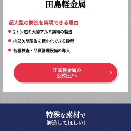
田島軽金属
超大型の鋳造を実現できる理由
2トン超の大物アルミ鋳物の製造
内部欠陥現象を極小化できる砂型
各種検査・品質管理設備の導入
田島軽金属の
公式HPへ
特殊
素材
な
で
鋳造してほしい!