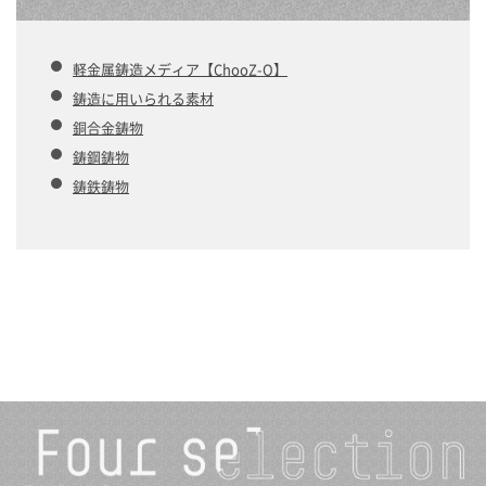
軽金属鋳造メディア【ChooZ-O】
鋳造に用いられる素材
銅合金鋳物
鋳鋼鋳物
鋳鉄鋳物