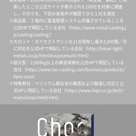
索したところ公式サイトが表示された100社を対象に調査
し、そのうち、下記の各条件が確認できた１社を選定
※高品質：工場内に室温管理システム完備させていることを
公式HPで明記している会社（
https://www.metal-casting.j
p/casting/casting/
）
※大ロット：ダイカストマシンを11台保有し最大2,000個／月
に対応を公式HPで明記している会社（
http://hikari-light-
metals.co.jp/html/koujosetsubi.html
）
※超大型：2,000kg以上の鋳造実績を公式HPで明記している
会社（
https://www.tac-casting.com/business/products/
#pro-auto
）
※特殊素材：ベリリウム銅合金の鋳造および鍛造に対応と公
式HPに明記している会社（
https://www.feps.co.jp/tech/
manufactur/melt.htm
）