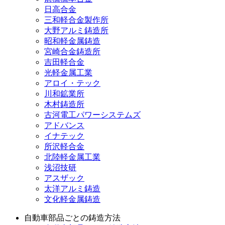
日高合金
三和軽合金製作所
大野アルミ鋳造所
昭和軽金属鋳造
宮崎合金鋳造所
吉田軽合金
光軽金属工業
アロイ・テック
川和鉱業所
木村鋳造所
古河電工パワーシステムズ
アドバンス
イナテック
所沢軽合金
北陸軽金属工業
浅沼技研
アスザック
太洋アルミ鋳造
文化軽金属鋳造
自動車部品ごとの鋳造方法