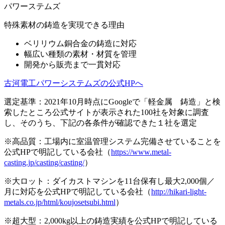
パワーステムズ
特殊素材の鋳造を実現できる理由
ベリリウム銅合金の鋳造に対応
幅広い種類の素材・材質を管理
開発から販売まで一貫対応
古河電工パワーシステムズの公式HPへ
選定基準：2021年10月時点にGoogleで「軽金属 鋳造」と検
索したところ公式サイトが表示された100社を対象に調査
し、そのうち、下記の各条件が確認できた１社を選定
※高品質：工場内に室温管理システム完備させていることを
公式HPで明記している会社（
https://www.metal-
casting.jp/casting/casting/
）
※大ロット：ダイカストマシンを11台保有し最大2,000個／
月に対応を公式HPで明記している会社（
http://hikari-light-
metals.co.jp/html/koujosetsubi.html
）
※超大型：2,000kg以上の鋳造実績を公式HPで明記している