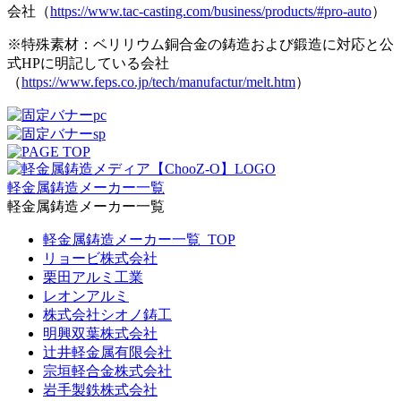
会社（
https://www.tac-casting.com/business/products/#pro-auto
）
※特殊素材：ベリリウム銅合金の鋳造および鍛造に対応と公
式HPに明記している会社
（
https://www.feps.co.jp/tech/manufactur/melt.htm
）
軽金属鋳造メーカー一覧
軽金属鋳造メーカー一覧
軽金属鋳造メーカー一覧_TOP
リョービ株式会社
栗田アルミ工業
レオンアルミ
株式会社シオノ鋳工
明興双葉株式会社
辻井軽金属有限会社
宗垣軽合金株式会社
岩手製鉄株式会社