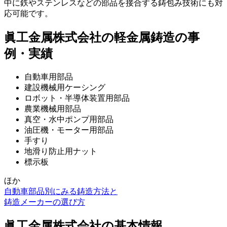
中に鉄やステンレスなどの部品を接合する鋳包み技術にも対
応可能です。
眞工金属株式会社の軽金属鋳造の事
例・実績
自動車用部品
建設機械用ケーシング
ロボット・半導体装置用部品
農業機械用部品
真空・水中ポンプ用部品
油圧機・モーター用部品
手すり
地滑り防止用ナット
標示板
ほか
自動車部品別にみる鋳造方法と
鋳造メーカーの選び方
眞工金属株式会社の基本情報