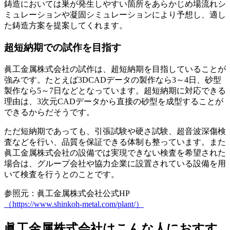
鋳造においては巣が発生しやすい箇所をあらかじめ場流れシ
ミュレーションや凝固シミュレーションにより予想し、適し
た鋳造方案を提案してくれます。
超短納期での試作を目指す
眞工金属株式会社の試作は、超短納期を目指していることが
強みです。たとえば3DCADデータの製作なら3～4日、砂型
製作なら5～7日などとなっています。超短納期に対応できる
理由は、3次元CADデータから直接の砂型を成型することが
できるからだそうです。
ただ短納期であっても、引張試験や硬さ試験、超音波深傷検
査などを行い、品質を保証できる体制も整っています。また
眞工金属株式会社の設備では実現できない検査を希望された
場合は、グループ会社や協力企業に設置されている設備を用
いて検査を行うとのことです。
参照元：眞工金属株式会社公式HP
（https://www.shinkoh-metal.com/plant/）
眞工金属株式会社はこんな人におすす