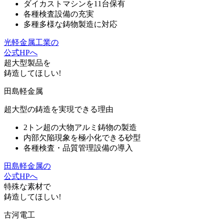
ダイカストマシンを11台保有
各種検査設備の充実
多種多様な鋳物製造に対応
光軽金属工業の
公式HPへ
超大型製品
を
鋳造してほしい!
田島軽金属
超大型の鋳造を実現できる理由
2トン超の大物アルミ鋳物の製造
内部欠陥現象を極小化できる砂型
各種検査・品質管理設備の導入
田島軽金属の
公式HPへ
特殊
な
素材
で
鋳造してほしい!
古河電工