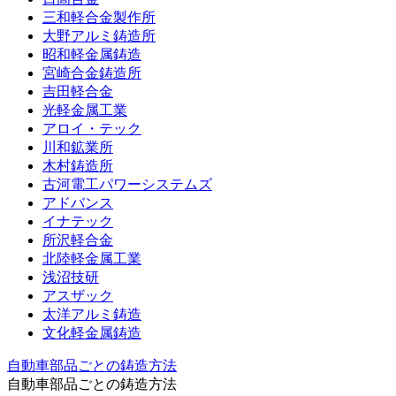
三和軽合金製作所
大野アルミ鋳造所
昭和軽金属鋳造
宮崎合金鋳造所
吉田軽合金
光軽金属工業
アロイ・テック
川和鉱業所
木村鋳造所
古河電工パワーシステムズ
アドバンス
イナテック
所沢軽合金
北陸軽金属工業
浅沼技研
アスザック
太洋アルミ鋳造
文化軽金属鋳造
自動車部品ごとの鋳造方法
自動車部品ごとの鋳造方法