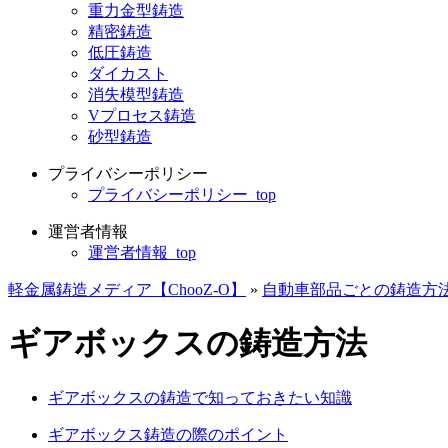
重力金型鋳造
精密鋳造
低圧鋳造
ダイカスト
消失模型鋳造
Vプロセス鋳造
砂型鋳造
プライバシーポリシー
プライバシーポリシー_top
運営者情報
運営者情報_top
軽金属鋳造メディア【ChooZ-O】
»
自動車部品ごとの鋳造方
ギアボックスの鋳造方法
ギアボックスの鋳造で知っておきたい知識
ギアボックス鋳造の際のポイント