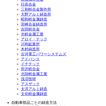
日高合金
三和軽合金製作所
大野アルミ鋳造所
昭和軽金属鋳造
宮崎合金鋳造所
吉田軽合金
光軽金属工業
アロイ・テック
川和鉱業所
木村鋳造所
古河電工パワーシステムズ
アドバンス
イナテック
所沢軽合金
北陸軽金属工業
浅沼技研
アスザック
太洋アルミ鋳造
文化軽金属鋳造
自動車部品ごとの鋳造方法