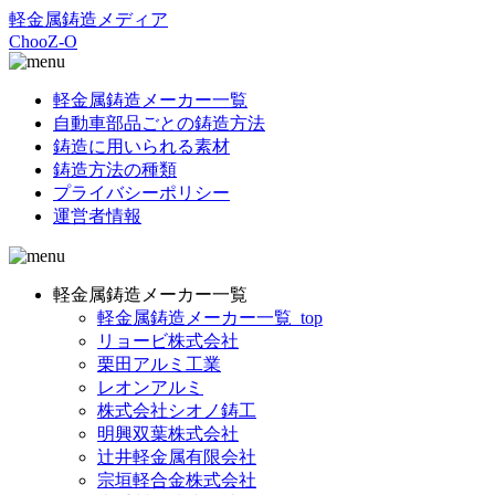
軽金属鋳造メディア
ChooZ-O
軽金属鋳造メーカー一覧
自動車部品ごとの鋳造方法
鋳造に用いられる素材
鋳造方法の種類
プライバシーポリシー
運営者情報
軽金属鋳造メーカー一覧
軽金属鋳造メーカー一覧_top
リョービ株式会社
栗田アルミ工業
レオンアルミ
株式会社シオノ鋳工
明興双葉株式会社
辻井軽金属有限会社
宗垣軽合金株式会社