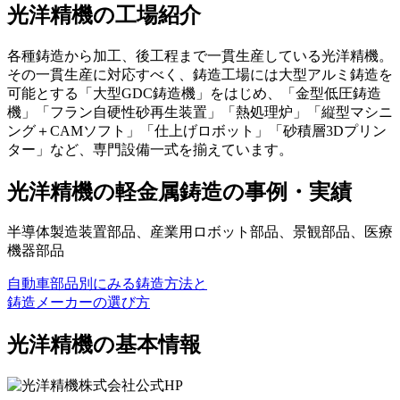
光洋精機の工場紹介
各種鋳造から加工、後工程まで一貫生産している光洋精機。
その一貫生産に対応すべく、鋳造工場には大型アルミ鋳造を
可能とする「大型GDC鋳造機」をはじめ、「金型低圧鋳造
機」「フラン自硬性砂再生装置」「熱処理炉」「縦型マシニ
ング＋CAMソフト」「仕上げロボット」「砂積層3Dプリン
ター」など、専門設備一式を揃えています。
光洋精機の軽金属鋳造の事例・実績
半導体製造装置部品、産業用ロボット部品、景観部品、医療
機器部品
自動車部品別にみる鋳造方法と
鋳造メーカーの選び方
光洋精機の基本情報