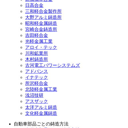
日高合金
三和軽合金製作所
大野アルミ鋳造所
昭和軽金属鋳造
宮崎合金鋳造所
吉田軽合金
光軽金属工業
アロイ・テック
川和鉱業所
木村鋳造所
古河電工パワーシステムズ
アドバンス
イナテック
所沢軽合金
北陸軽金属工業
浅沼技研
アスザック
太洋アルミ鋳造
文化軽金属鋳造
自動車部品ごとの鋳造方法