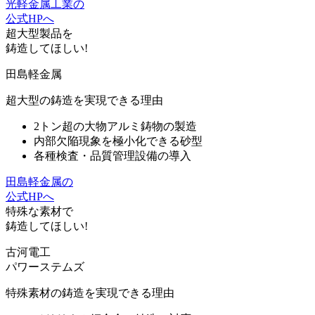
光軽金属工業の
公式HPへ
超大型製品
を
鋳造してほしい!
田島軽金属
超大型の鋳造を実現できる理由
2トン超の大物アルミ鋳物の製造
内部欠陥現象を極小化できる砂型
各種検査・品質管理設備の導入
田島軽金属の
公式HPへ
特殊
な
素材
で
鋳造してほしい!
古河電工
パワーステムズ
特殊素材の鋳造を実現できる理由