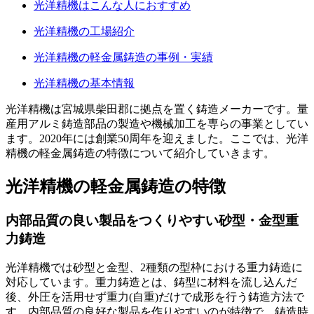
光洋精機はこんな人におすすめ
光洋精機の工場紹介
光洋精機の軽金属鋳造の事例・実績
光洋精機の基本情報
光洋精機は宮城県柴田郡に拠点を置く鋳造メーカーです。量
産用アルミ鋳造部品の製造や機械加工を専らの事業としてい
ます。2020年には創業50周年を迎えました。ここでは、光洋
精機の軽金属鋳造の特徴について紹介していきます。
光洋精機の軽金属鋳造の特徴
内部品質の良い製品をつくりやすい砂型・金型重
力鋳造
光洋精機では砂型と金型、2種類の型枠における重力鋳造に
対応しています。重力鋳造とは、鋳型に材料を流し込んだ
後、外圧を活用せず重力(自重)だけで成形を行う鋳造方法で
す。内部品質の良好な製品を作りやすいのが特徴で、鋳造時