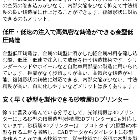
の空気の巻き込みが少なく、内部欠陥を少なく抑えて寸法精
度の良い鋳造品に仕上げることができます。複雑形状に対応
できるのもメリット。
低圧・低速の注入で高気密な鋳造ができる金型低
圧鋳造
金型低圧鋳造は、金属の鋳型に溶かした軽金属材料を流し込
む際、低圧・低速で注入して成形を行う鋳造技術です。シリ
ンダーヘッドやホイールなど自動車用部品の製造に用いられ
ています。押湯がなく歩留まりが高い、高気密な鋳造が可
能、複雑形状の鋳物に対応できる、内部欠陥が少ない、寸法
精度が高い、自動化しやすいなどメリットは多くあります。
安く早く砂型を製作できる砂積層3Dプリンター
徐々に普及が進んでいる分野として、光洋精機は3Dプリン
ターによる砂型の積層造型(砂積層3Dプリンター)にも対応し
ています。砂積層3Dプリンターは、プロトタイプ(原型)の木
型を作る工程を省略し、CADデータからダイレクトに砂型
を作ることができる技術です。従来技術では必須の木型を製