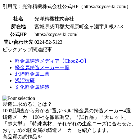
引用元：光洋精機株式会社公式HP（https://koyoseiki.com/）
社名
光洋精機株式会社
所在地
宮城県柴田郡大河原町金ヶ瀬字川根22-8
公式HP
https://koyoseiki.com/
問い合わせ先
0224-52-5123
ピックアップ関連記事
軽金属鋳造メディア【ChooZ-O】
軽金属鋳造メーカー一覧
北陸軽金属工業
浅沼技研
文化軽金属鋳造
製造に求めることは？
100社調査から分かる"選ぶべき"軽金属の鋳造メーカー4選
鋳造メーカー100社を徹底調査。「試作品」「大ロット」
「超大型」「特殊素材」それぞれの生産ニーズに合わせた、
おすすめの軽金属の鋳造メーカーを紹介します。
高品質
の
試作品
を