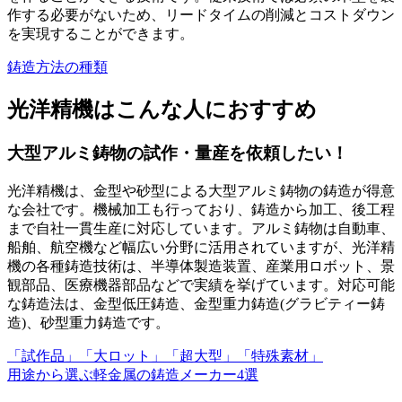
作する必要がないため、リードタイムの削減とコストダウン
を実現することができます。
鋳造方法の種類
光洋精機はこんな人におすすめ
大型アルミ鋳物の試作・量産を依頼したい！
光洋精機は、金型や砂型による大型アルミ鋳物の鋳造が得意
な会社です。機械加工も行っており、鋳造から加工、後工程
まで自社一貫生産に対応しています。アルミ鋳物は自動車、
船舶、航空機など幅広い分野に活用されていますが、光洋精
機の各種鋳造技術は、半導体製造装置、産業用ロボット、景
観部品、医療機器部品などで実績を挙げています。対応可能
な鋳造法は、金型低圧鋳造、金型重力鋳造(グラビティー鋳
造)、砂型重力鋳造です。
「試作品」「大ロット」「超大型」「特殊素材」
用途から選ぶ軽金属の鋳造メーカー
4
選