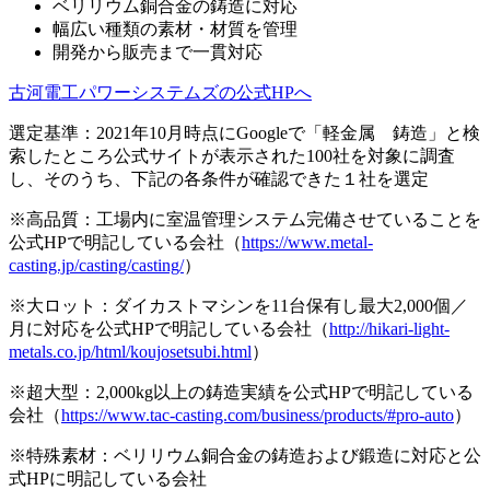
ベリリウム銅合金の鋳造に対応
幅広い種類の素材・材質を管理
開発から販売まで一貫対応
古河電工パワーシステムズの公式HPへ
選定基準：2021年10月時点にGoogleで「軽金属 鋳造」と検
索したところ公式サイトが表示された100社を対象に調査
し、そのうち、下記の各条件が確認できた１社を選定
※高品質：工場内に室温管理システム完備させていることを
公式HPで明記している会社（
https://www.metal-
casting.jp/casting/casting/
）
※大ロット：ダイカストマシンを11台保有し最大2,000個／
月に対応を公式HPで明記している会社（
http://hikari-light-
metals.co.jp/html/koujosetsubi.html
）
※超大型：2,000kg以上の鋳造実績を公式HPで明記している
会社（
https://www.tac-casting.com/business/products/#pro-auto
）
※特殊素材：ベリリウム銅合金の鋳造および鍛造に対応と公
式HPに明記している会社