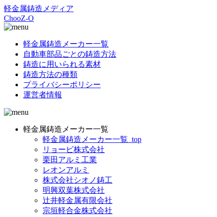
軽金属鋳造メディア
ChooZ-O
軽金属鋳造メーカー一覧
自動車部品ごとの鋳造方法
鋳造に用いられる素材
鋳造方法の種類
プライバシーポリシー
運営者情報
軽金属鋳造メーカー一覧
軽金属鋳造メーカー一覧_top
リョービ株式会社
栗田アルミ工業
レオンアルミ
株式会社シオノ鋳工
明興双葉株式会社
辻井軽金属有限会社
宗垣軽合金株式会社